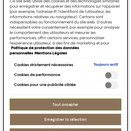
Ce site web utilise des cookies et des technologies similaires
pour enregistrer et récupérer des informations sur l'appareil
TROUVER UN SALON
(par exemple, l'adresse IP, l'identifiant de l'utilisateur, les
informations relatives au navigateur). Certains sont
indispensables au fonctionnement du site web. D'autres
Rééquilibrage professionnel pour
nécessitent votre consentement, par exemple pour analyser
cuirs chevelus déséquilibrés.
le comportement des utilisateurs et mesurer les
Approuvé par des dermatologues.
performances, offrir certains services, personnaliser
l'expérience utilisateur, à des fins de marketing et pour
Politique de protection des données
intégrer des médias externes. Les cookies non
personnelles
Mentions Légales
indispensables peuvent être acceptés directement («
Accepter tous ») ou refusés (« Continuer sans consentement
Description
»). Il est également possible de personnaliser les paramètres
Toujours actif
Cookies strictement nécessaires
et d'enregistrer vos préférences (« Enregistrer mes choix »).
Vous pouvez modifier votre sélection à tout moment en
Cookies de performance
Le cuir chevelu est une peau, mais bien
cliquant sur le lien « Paramètres des cookies ». Pour plus
plus complexe.
Cookies pour une publicité ciblée
d'informations, veuillez consulter notre politique de
L'oxydation du sébum et les microfissures à
confidentialité.
la surface du curi chevelu peuvent créer de
nombreux problèmes. C'est un cercle
vicieux dont vous voulez sortir.
Tout accepter
Enregistrer la sélection