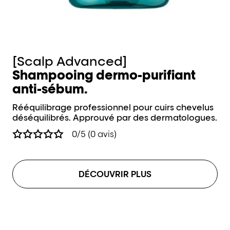
[Scalp Advanced]
[
Shampooing dermo-purifiant
An
anti-sébum.
C
Rééquilibrage professionnel pour cuirs chevelus
Ré
déséquilibrés. Approuvé par des dermatologues.
dé
0/5 (0 avis)
DÉCOUVRIR PLUS