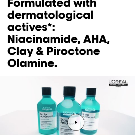
Formulated with
dermatological
actives*:
Niacinamide, AHA,
Clay & Piroctone
Olamine.
Lance la vidéo Lecteur 