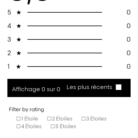
5
★
0
4
★
0
3
★
0
2
★
0
1
★
0
Les plus récents
Affichage 0 sur 0
Filter by rating
1 Étoile
2 Étoiles
3 Étoiles
4 Étoiles
5 Étoiles