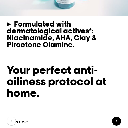
Formulated with
dermatological actives*:
Niacinamide, AHA, Clay &
Piroctone Olamine.
Your perfect anti-
oiliness protocol at
home.
Cleanse.
C