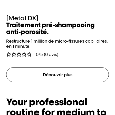
[Metal DX]
[
Traitement pré-shampooing
C
anti-porosité.
c
Restructure 1 million de micro-fissures capillaires,
Pré
en 1 minute.
de
0/5 (0 avis)
Découvrir plus
Your professional
routine for medium to