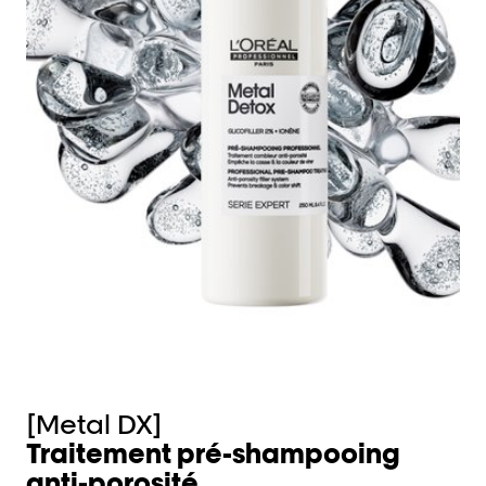
[Metal DX]
[
Traitement pré-shampooing
C
anti-porosité.
c