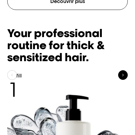
Découvrir plus
Your professional
routine for thick &
sensitized hair.
Refill
C
1