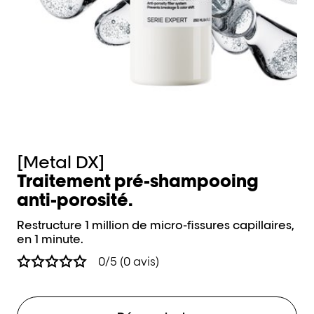
[Metal DX]
[
Traitement pré-shampooing
C
anti-porosité.
c
Restructure 1 million de micro-fissures capillaires,
Pré
en 1 minute.
de
0/5 (0 avis)