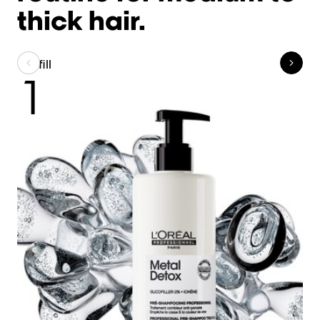
thick hair.
Refill
C
1