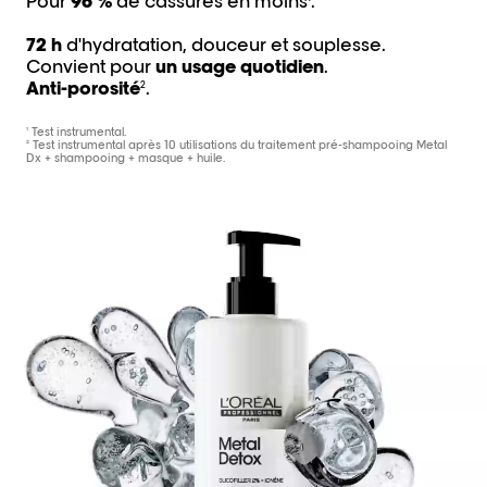
Pour
96 %
de cassures en moins
.
72 h
d'hydratation, douceur et souplesse.
Convient pour
un usage quotidien
.
Anti-porosité
.
2
¹ Test instrumental.
² Test instrumental après 10 utilisations du traitement pré-shampooing Metal
Dx + shampooing + masque + huile.