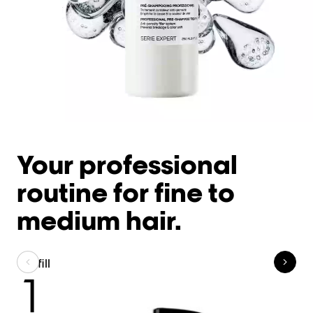
Your professional
routine for fine to
medium hair.
Refill
C
1