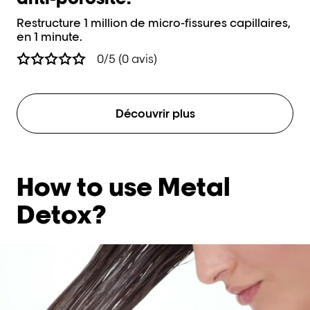
Restructure 1 million de micro-fissures capillaires,
Pré
en 1 minute.
de
0/5 (0 avis)
Découvrir plus
How to use Metal
Detox?