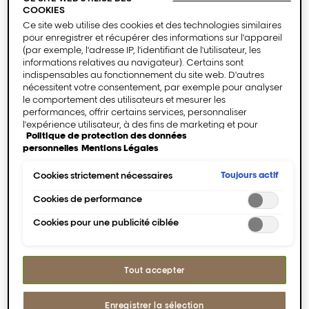
COOKIES
Ce site web utilise des cookies et des technologies similaires
pour enregistrer et récupérer des informations sur l'appareil
(par exemple, l'adresse IP, l'identifiant de l'utilisateur, les
informations relatives au navigateur). Certains sont
indispensables au fonctionnement du site web. D'autres
nécessitent votre consentement, par exemple pour analyser
le comportement des utilisateurs et mesurer les
performances, offrir certains services, personnaliser
Discover the science
l'expérience utilisateur, à des fins de marketing et pour
Politique de protection des données
intégrer des médias externes. Les cookies non
behind Metal Detox.
personnelles
Mentions Légales
indispensables peuvent être acceptés directement («
Accepter tous ») ou refusés (« Continuer sans consentement
»). Il est également possible de personnaliser les paramètres
Toujours actif
Cookies strictement nécessaires
et d'enregistrer vos préférences (« Enregistrer mes choix »).
Vous pouvez modifier votre sélection à tout moment en
Cookies de performance
cliquant sur le lien « Paramètres des cookies ». Pour plus
Cookies pour une publicité ciblée
d'informations, veuillez consulter notre politique de
confidentialité.
Tout accepter
Lance la vidéo Lecteur 
Enregistrer la sélection