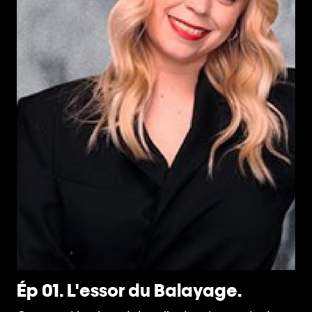
Ép 01. L'essor du Balayage.
É
d