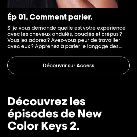
Ép 01. Comment parler.
É
Si je vous demande quelle est votre expérience
Vo
avec les cheveux ondulés, bouclés et crépus ?
ma
Vous les adorez ? Avez-vous peur de travailler
au
avec eux ? Apprenez à parler le langage des
mé
boucles, comment utiliser les bons mots pour
de 
aborder le client grâce à la connaissance
éta
scientifique et aux éléments qui caractérisent le
pre
Découvrir sur Access
langage des boucles.
Découvrez les
épisodes de New
Color Keys 2.