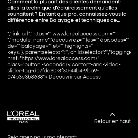
Comment la plupart des clientes demandent-
elles la technique d'éclaircissement qu'elles
Êt
souhaitent ? En tant que pro, connaissez-vous la
de
différence entre Balayage et techniques de
Da
mèches ? Comme toutes les clientes ne veulent
l'
pas le même résultat ou les mêmes techniques,
","link_url":"https:="" www.lorealaccess.com=""
te
vous devez être prêt(e). Dans cet épisode, vous
","module_name":"découvrez="" les="" épisodes=""
ap
","
apprendrez la différence entre les mèches et le
de="" balayage="" et="" highlights=""
te
",
Balayage il y a 60 ans par rapport à aujourd'hui,
keys."},"parentselector":"","childselector":"","taggingdata
la
de=
le rôle du toning et l'essor du Balayage à travers
href="https://www.lorealaccess.com/"
la
key
les décennies.
class="button -secondary content-and-video-
hr
slider-tag-de7fda30-8f30-44b4-9ba9-
cl
074b3e3b8638">
Découvrir sur Access
sl
9a
Retour en haut
Rejoignez-nous maintenant: