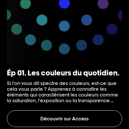
Ép 01. Les couleurs du quotidien.
E
c
Si l'on vous dit spectre des couleurs, est-ce que
cela vous parle ? Apprenez à connaître les
Av
éléments qui caractérisent les couleurs comme
tr
la saturation, l'exposition ou la transparence.
Ap
Ainsi que la classification de la couleur des
l'
cheveux et les types de pigments que l'on trouve
co
dans les cheveux.
Découvrir sur Access
d'
au