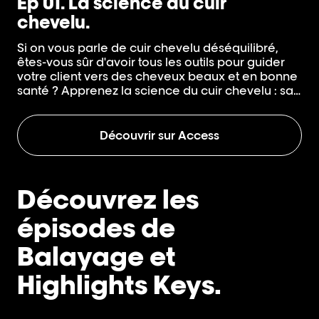
Ep 01. La science du cuir
Ép
chevelu.
c
Si on vous parle de cuir chevelu déséquilibré,
Vo
êtes-vous sûr d'avoir tous les outils pour guider
ab
votre client vers des cheveux beaux et en bonne
co
santé ? Apprenez la science du cuir chevelu : sa
pa
structure, son fonctionnement au quotidien, d'où
dia
viennent tous les déséquilibres, et comment les
l'o
résoudre.
l'é
Découvrir sur Access
Découvrez les
épisodes de
Balayage et
Highlights Keys.