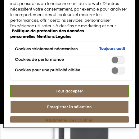
indispensables au fonctionnement du site web. D'autres
Pour toutes les
textures de cheveux, modèles
nécessitent votre consentement, par exemple pour analyser
économiques, niveaux
, et basé sur 8 ensembles
le comportement des utilisateurs et mesurer les
d'expertise composés de compétences
performances, offrir certains services, personnaliser
l'expérience utilisateur, à des fins de marketing et pour
pratiques et théoriques à maîtriser.
Politique de protection des données
intégrer des médias externes. Les cookies non
personnelles
Mentions Légales
indispensables peuvent être acceptés directement («
Consommation flexible.
Accepter tous ») ou refusés (« Continuer sans consentement
»). Il est également possible de personnaliser les paramètres
Toujours actif
Cookies strictement nécessaires
Basé sur les recettes à succès de séries, avec
et d'enregistrer vos préférences (« Enregistrer mes choix »).
des épisodes en ligne pour apprendre la théorie
Vous pouvez modifier votre sélection à tout moment en
Cookies de performance
et des sessions pratiques hors ligne pour
cliquant sur le lien « Paramètres des cookies ». Pour plus
s'exercer.
Cookies pour une publicité ciblée
d'informations, veuillez consulter notre politique de
confidentialité.
Regardez en continu ou faites une pause à votre
propre rythme !
Tout accepter
Découvrir plus sur Access
Enregistrer la sélection
Paramètres des cookies