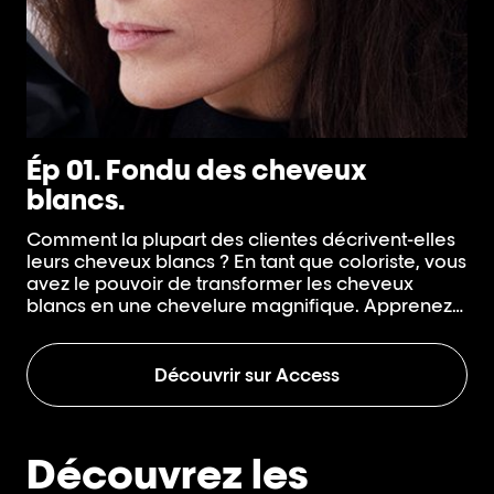
Ép 01. Fondu des cheveux
É
blancs.
l
Comment la plupart des clientes décrivent-elles
Av
leurs cheveux blancs ? En tant que coloriste, vous
cm
avez le pouvoir de transformer les cheveux
un
blancs en une chevelure magnifique. Apprenez
pou
les différentes façons de jouer avec la
un
couverture des cheveux blancs, en allant de
pa
l'estompage à la couverture la plus marquée.
un
Découvrir sur Access
vous découvrirez comment faire des mélanges
élégants pour obtenir un effet couleur naturel.
Découvrez les