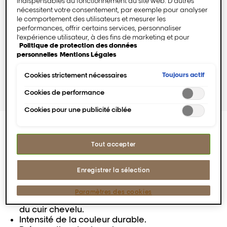
indispensables au fonctionnement du site web. D'autres
nécessitent votre consentement, par exemple pour analyser
le comportement des utilisateurs et mesurer les
performances, offrir certains services, personnaliser
l'expérience utilisateur, à des fins de marketing et pour
Politique de protection des données
intégrer des médias externes. Les cookies non
personnelles
Mentions Légales
indispensables peuvent être acceptés directement («
Accepter tous ») ou refusés (« Continuer sans consentement
»). Il est également possible de personnaliser les paramètres
Toujours actif
Cookies strictement nécessaires
et d'enregistrer vos préférences (« Enregistrer mes choix »).
Vous pouvez modifier votre sélection à tout moment en
Cookies de performance
cliquant sur le lien « Paramètres des cookies ». Pour plus
Cookies pour une publicité ciblée
d'informations, veuillez consulter notre politique de
confidentialité.
PERFORMANCE
Tout accepter
Couleur intense de
longue durée.
Enregistrer la sélection
Paramètres des cookies
Moins de porosité des cheveux et hydratation
du cuir chevelu.
Intensité de la couleur durable.