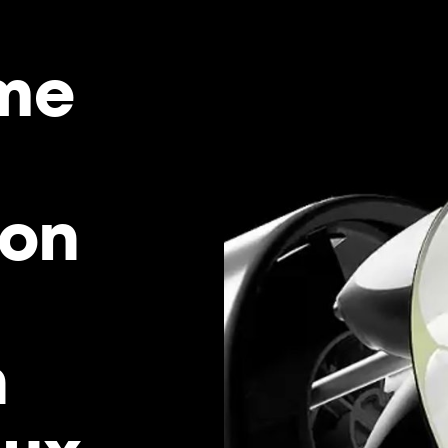
ime
ion
n