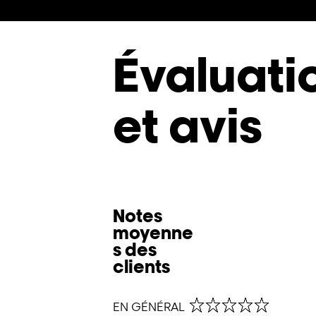
Évaluati
et avis
Notes
moyenne
s des
clients
0,0 out of 5 stars
EN GÉNÉRAL