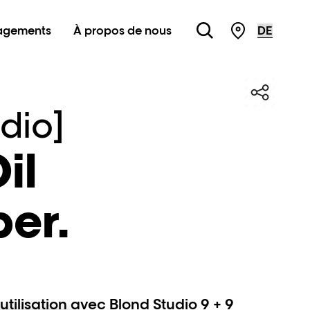
agements
À propos de nous
STORE LOC
dio]
il
er.
tilisation avec Blond Studio 9 + 9