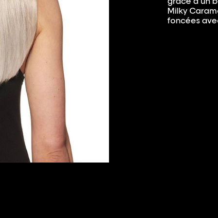
grâce à un b
Milky Carame
foncées avec