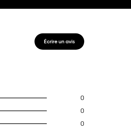
Écrire un avis
0
0
0