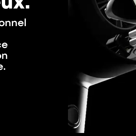
ux.
ionnel
ce
on
e.