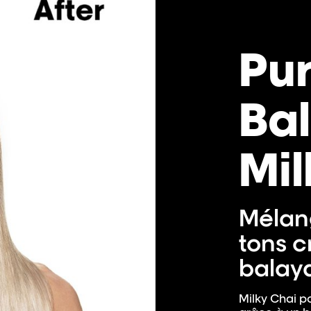
Pu
Ba
Mil
Mélan
tons 
balaya
Milky Chai p