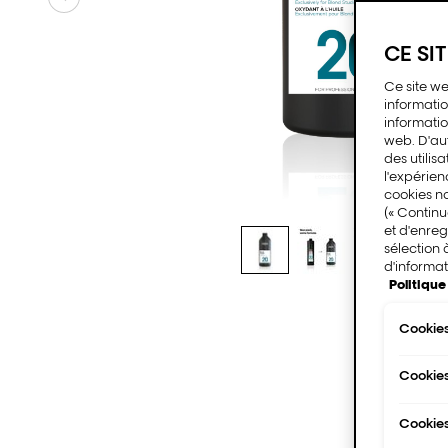
CE SI
Ce site we
information
informatio
web. D'au
des utilis
l'expérien
cookies n
(« Continu
et d'enreg
sélection 
d'informat
Politiqu
Cookies
Cookie
Cookies