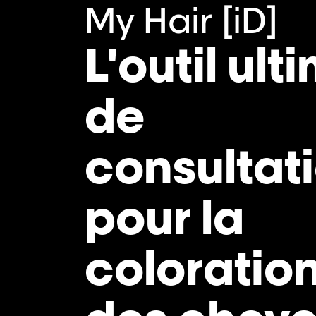
My Hair [iD]
L'outil ult
de
consultat
pour la
coloratio