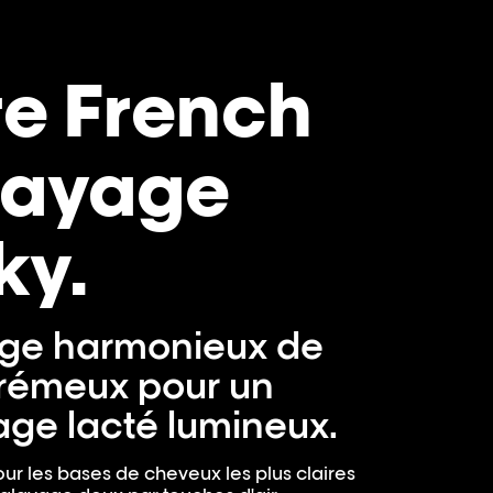
re French
layage
ky.
ge harmonieux de
crémeux pour un
ge lacté lumineux.
our les bases de cheveux les plus claires