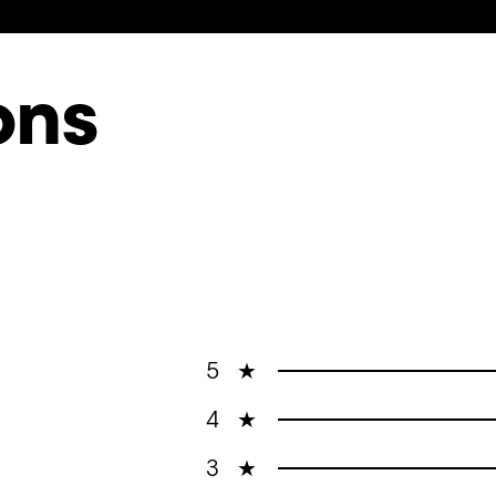
ons
5
★
4
★
3
★