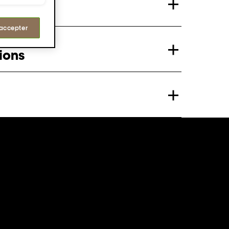
 accepter
ions