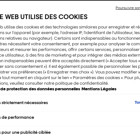
Bonder Inside.
Poursuivre s
TE WEB UTILISE DES COOKIES
Acheter maint
b utilise des cookies et des technologies similaires pour enregistrer et 
s sur l'appareil (par exemple, l'adresse IP, l'identifiant de l'utilisateur, les
ns relatives au navigateur). Certains sont indispensables au fonctionne
TROUVER UN S
tres nécessitent votre consentement, par exemple pour analyser le co
ateurs et mesurer les performances, offrir certains services, personnaliser
ce utilisateur, à des fins de marketing et pour intégrer des médias extern
on indispensables peuvent être acceptés directement (« Accepter tous »
er sans consentement »). Il est également possible de personnaliser les
Description
istrer vos préférences (« Enregistrer mes choix »). Vous pouvez modifier 
à tout moment en cliquant sur le lien « Paramètres des cookies ». Pour pl
Blond Studio 20 vol Oil Develop
ions, veuillez consulter notre politique de confidentialité.
e de protection des données personnelles
Mentions Légales
poudres éclaircissantes Blond 
To
 strictement nécessaires
Avantages pour vou
s de performance
 pour une publicité ciblée