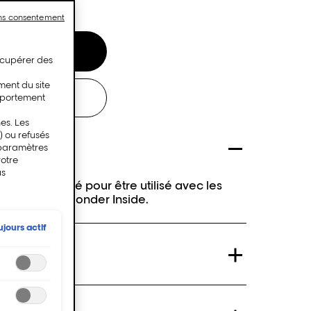
ans consentement
enant
récupérer des
ment du site
ALON
mportement
es. Les
) ou refusés
 paramètres
votre
us
er est formulé pour être utilisé avec les
Studio 9 + 9 Bonder Inside.
ujours actif
s