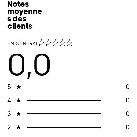
Notes
moyenne
s des
clients
0,0 out of 5 stars
EN GÉNÉRAL
0,0
5
★
0
4
★
0
3
★
0
2
★
0