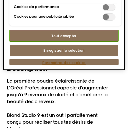
et d'enregistrer vos préférences (« Enregistrer mes choix »).
TROUVER UN SALON
Vous pouvez modifier votre sélection à tout moment en
Cookies de performance
cliquant sur le lien « Paramètres des cookies ». Pour plus
Cookies pour une publicité ciblée
d'informations, veuillez consulter notre politique de
La première gamme éclaircissante
confidentialité.
de L’Oréal Professionnel activée
par l'huile pour jusqu'à neuf
Tout accepter
niveaux de décoloration.
Enregistrer la sélection
Paramètres des cookies
Description
La première poudre éclaircissante de
L’Oréal Professionnel capable d'augmenter
jusqu'à 9 niveaux de clarté et d'améliorer la
beauté des cheveux.
Blond Studio 9 est un outil parfaitement
conçu pour réaliser tous tes désirs de