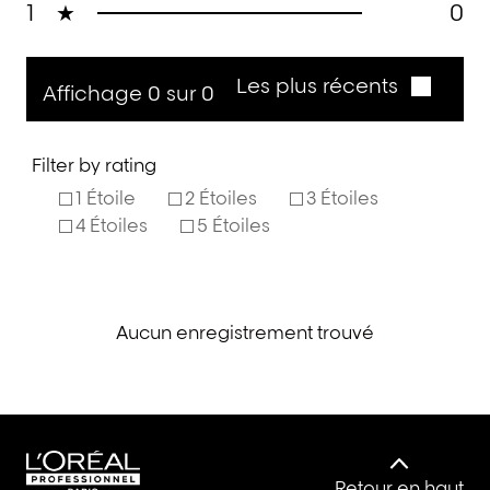
1
★
0
Les plus récents
Affichage 0 sur 0
Filter by rating
1 Étoile
2 Étoiles
3 Étoiles
4 Étoiles
5 Étoiles
Aucun enregistrement trouvé
Retour en haut