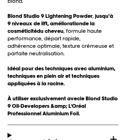
blond.
Blond
Studio
9 L
ightening
P
owder
,
jusqu'à
9
niveaux
de lift
,
amélioration
de la
cosméticité
du cheveu
, formule haute
performance,
départ
rapide,
adhérence
optimale
,
texture crémeuse
et
parfaite
neutralisation
.
Idéal
pour
des techniques avec aluminium
,
techniques en plein air et techniques
appliquées à la racine.
À
utiliser
exclusivement
avec
le Blond Studio
9
Oil-Developers
&amp;
L’Oréal
Professionnel Aluminium Foil.