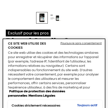
Exclusif pour les pros
Blond Studio 9
CE SITE WEB UTILISE DES
Poursuivre sans consentement
levels multi-
COOKIES
Ce site web utilise des cookies et des technologies similaires
techniques
pour enregistrer et récupérer des informations sur l'appareil
(par exemple, l'adresse IP, l'identifiant de l'utilisateur, les
informations relatives au navigateur). Certains sont
lightening powder
indispensables au fonctionnement du site web. D'autres
nécessitent votre consentement, par exemple pour analyser
le comportement des utilisateurs et mesurer les
performances, offrir certains services, personnaliser
0,0/5 (0 Avis)
l'expérience utilisateur, à des fins de marketing et pour
Politique de protection des données
intégrer des médias externes. Les cookies non
personnelles
Mentions Légales
indispensables peuvent être acceptés directement («
Acheter maintenant
Accepter tous ») ou refusés (« Continuer sans consentement
»). Il est également possible de personnaliser les paramètres
Toujours actif
Cookies strictement nécessaires