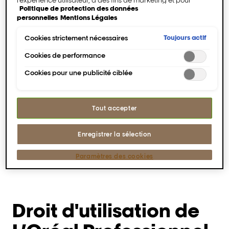
Politique de protection des données
intégrer des médias externes. Les cookies non
personnelles
Mentions Légales
indispensables peuvent être acceptés directement («
Accepter tous ») ou refusés (« Continuer sans consentement
»). Il est également possible de personnaliser les paramètres
Toujours actif
Cookies strictement nécessaires
et d'enregistrer vos préférences (« Enregistrer mes choix »).
Vous pouvez modifier votre sélection à tout moment en
Cookies de performance
cliquant sur le lien « Paramètres des cookies ». Pour plus
Cookies pour une publicité ciblée
d'informations, veuillez consulter notre politique de
confidentialité.
Tout accepter
Enregistrer la sélection
Paramètres des cookies
Droit d'utilisation de