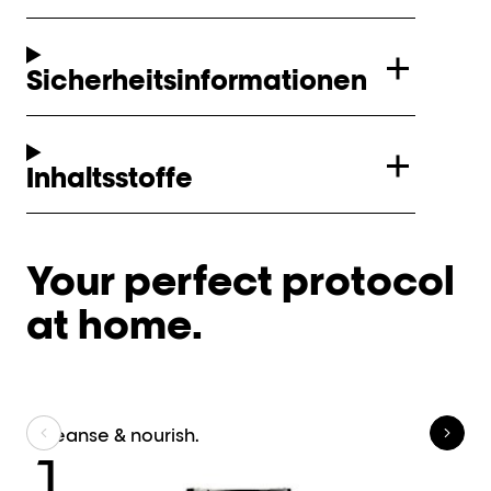
Sicherheitsinformationen
Inhaltsstoffe
Your perfect protocol
at home.
Cleanse & nourish.
Il
1