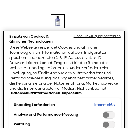
Einsatz von Cookies &
Ohne Einwilligung fortfahren
Serie Expert
ähnlichen Technologien
Diese Webseite verwendet Cookies und ähnliche
[Blondifier]
Technologien, um Informationen auf dem Endgerät zu
Iluminating Gloss
speichern und abzurufen (z.B. IP-Adresse, Nutzer-ID,
Browser-Informationen). Einige sind für den Betrieb der
Shampoo.
Webseite unbedingt erforderlich. Andere erfordern eine
Einwilligung, so für die Analyse des Nutzerverhaltens und
Performance-Messung, das Angebot bestimmter Services,
die Personalisierung der Nutzererfahrung, Marketingzwecke
und die Einbindung externer Medien. Nicht unbedingt
Jetzt kaufen
Datenschutzinformationen
Impressum
erforderliche Cookies können direkt akzeptiert ("Alle
akzeptieren") oder abgelehnt ("Ohne Einwilligung
fortfahren") werden. Individuelle Anpassungen der
Immer aktiv
Unbedingt erforderlich
Einstellungen sind ebenfalls möglich und speicherbar
FINDE EINEN SALON
("Auswahl speichern"). Die Auswahl kann jederzeit unter dem
Analyse und Performance-Messung
Link "Cookie-Einstellungen" angepasst werden. Für weitere
Werbung
Informationen s. unsere Datenschutzinformationen.