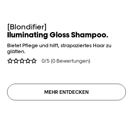
[Blondifier]
[B
Iluminating Gloss Shampoo.
G
Bietet Pflege und hilft, strapaziertes Haar zu
Sp
glätten.
glä
0/5 (0 Bewertungen)
MEHR ENTDECKEN