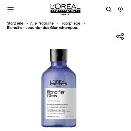
L'Oréal Professionnel Paris
SITE MENU
STO
Startseite
>
Alle Produkte
>
Haarpflege
>
Blondifier: Leuchtendes Glanzshampoo.