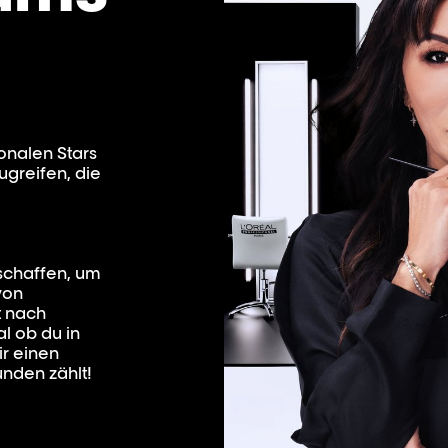
ionalen Stars
ugreifen, die
schaffen, um
von
t nach
l ob du in
ir einen
nden zählt!