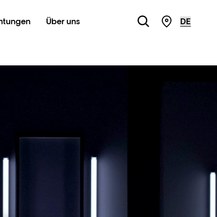
chtungen
Über uns
Store Locato