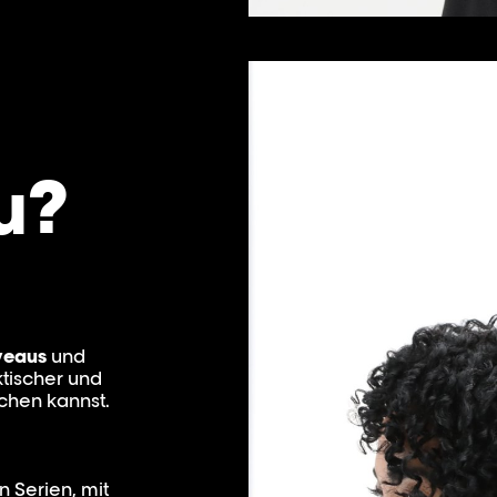
u?
veaus
und
tischer und
schen kannst.
 Serien, mit