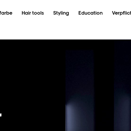
farbe
Hair tools
Styling
Education
Verpfli
r