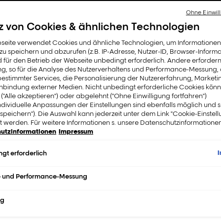
er
Ohne Einwill
z von Cookies & ähnlichen Technologien
seite verwendet Cookies und ähnliche Technologien, um Informatione
u speichern und abzurufen (z.B. IP-Adresse, Nutzer-ID, Browser-Informa
d für den Betrieb der Webseite unbedingt erforderlich. Andere erfordern
n
ung, so für die Analyse des Nutzerverhaltens und Performance-Messung,
estimmter Services, die Personalisierung der Nutzererfahrung, Market
inbindung externer Medien. Nicht unbedingt erforderliche Cookies könn
 ("Alle akzeptieren") oder abgelehnt ("Ohne Einwilligung fortfahren")
ndividuelle Anpassungen der Einstellungen sind ebenfalls möglich und 
speichern"). Die Auswahl kann jederzeit unter dem Link "Cookie-Einstel
 werden. Für weitere Informationen s. unsere Datenschutzinformationen
utzinformationen
Impressum
gt erforderlich
e und Performance-Messung
ng