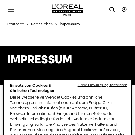
L'Oréal Professionnel Paris
Site Menu
Stor
Startseite
>
Rechtliches
>
impressum
IMPRESSUM
Einsatz von Cookies &
Ohne Einwilligung fortfahren
ähnlichen Technologien
Diese Webseite verwendet Cookies und ähnliche
Technologien, um Informationen auf dem Endgerät zu
speichern und abzurufen (z.B. IP-Adresse, Nutzer-ID,
Browser-Informationen). Einige sind für den Betrieb der
Webseite unbedingt erforderlich. Andere erfordern eine
IMPRESSUM L'Oréal
Einwilligung, so für die Analyse des Nutzerverhaltens und
Performance-Messung, das Angebot bestimmter Services,
die Personalisierung der Nutzererfahrung, Marketingzwecke