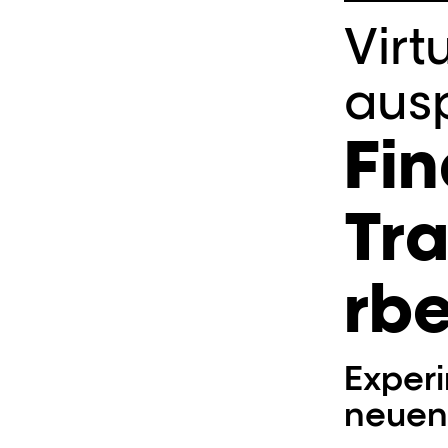
Virt
aus
Fin
Tr
rbe
Experi
neuen