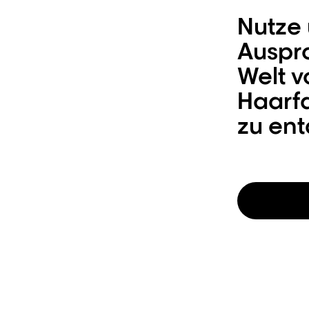
Nutze 
Auspr
Welt v
Haarf
zu en