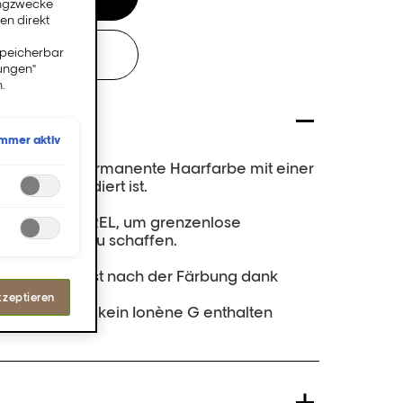
ingzwecke
en direkt
speicherbar
ALON
lungen"
.
Immer aktiv
sionelle und permanente Haarfarbe mit einer
beffekt codiert ist.
 Lauf mit MAJIREL, um grenzenlose
arbergebnis zu schaffen.
d das Haar ist nach der Färbung dank
kzeptieren
n Haaren, die kein Ionène G enthalten