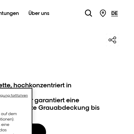
chtungen
Über uns
STORE LOC
ette, hochkonzentriert in
igung fortfahren
ende Textur garantiert eine
und perfekte Grauabdeckung bis
n auf dem
tionen).
 eine
 das
en