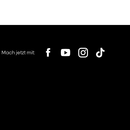
Mach jetzt mit:
his location, opens in a new window