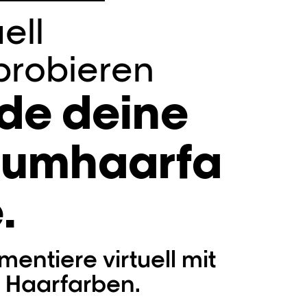
uell
probieren
de deine
aumhaarfa
.
mentiere virtuell mit
 Haarfarben.