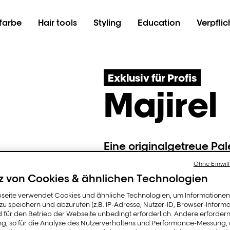
farbe
Hair tools
Styling
Education
Verpfli
Exklusiv für Profis
Majirel
Eine originalgetreue Pal
pflegendem Ionène G.
Ohne Einwill
Die cremige, nicht tropf
z von Cookies & ähnlichen Technologien
fehlerfreie Anwendung 
zu 100%.
seite verwendet Cookies und ähnliche Technologien, um Informatione
u speichern und abzurufen (z.B. IP-Adresse, Nutzer-ID, Browser-Informa
d für den Betrieb der Webseite unbedingt erforderlich. Andere erfordern
ung, so für die Analyse des Nutzerverhaltens und Performance-Messung,
Jetzt kauf