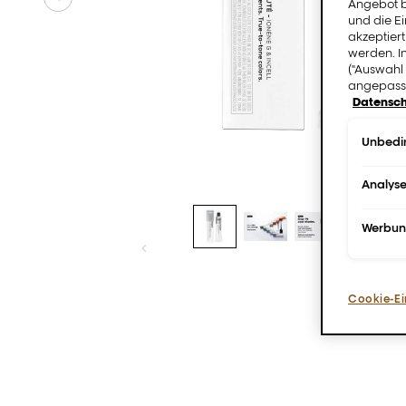
Angebot b
und die E
akzeptiert
werden. I
("Auswahl 
angepasst
Datensch
Unbedin
Analys
Werbu
Cookie-Ei