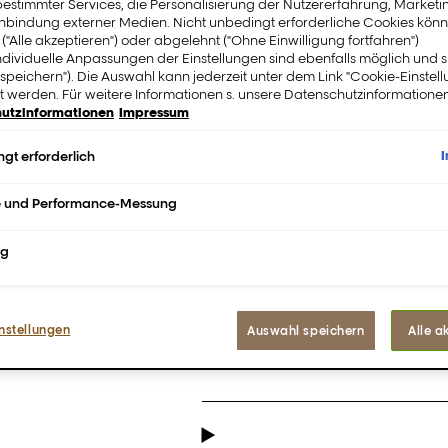
estimmter Services, die Personalisierung der Nutzererfahrung, Market
inbindung externer Medien. Nicht unbedingt erforderliche Cookies könn
 ("Alle akzeptieren") oder abgelehnt ("Ohne Einwilligung fortfahren")
ndividuelle Anpassungen der Einstellungen sind ebenfalls möglich und 
FINDE EINEN S
speichern"). Die Auswahl kann jederzeit unter dem Link "Cookie-Einstel
 werden. Für weitere Informationen s. unsere Datenschutzinformationen
utzinformationen
Impressum
Beschreibung
gt erforderlich
Majirel, die ikonische profes
e und Performance-Messung
neuen Verpackung, die nach Far
Lass deiner Kreativität freien
ng
Farbmöglichkeiten für jedes F
Bis zu 100% Weißabdeckung un
Ionène G™ 45% gepflegter.*
nstellungen
Auswahl speichern
Alle a
* Im Vergleich zum Zustand vo