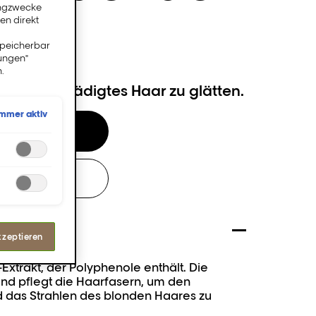
ingzwecke
en direkt
speicherbar
lungen"
.
hilft, geschädigtes Haar zu glätten.
Immer aktiv
en
ALON
kzeptieren
xtrakt, der Polyphenole enthält. Die
und pflegt die Haarfasern, um den
 das Strahlen des blonden Haares zu