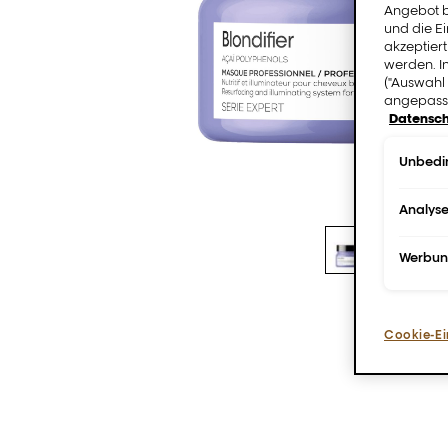
Angebot b
und die E
akzeptiert
werden. I
("Auswahl 
angepasst
Datensch
Unbedin
Analys
Werbu
Cookie-Ei