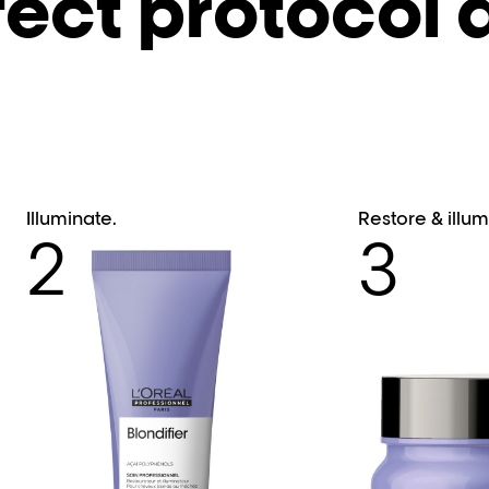
fect protocol 
Illuminate.
Restore & illum
2
3