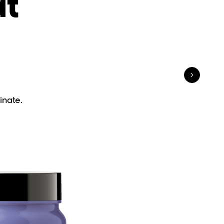
at
inate.