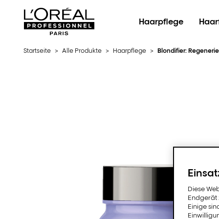
L'Oréal Professionnel Paris
Haarpflege
Haar
Startseite
>
Alle Produkte
>
Haarpflege
>
Blondifier: Regener
Einsat
Diese Web
Endgerät z
Einige sin
Einwillig