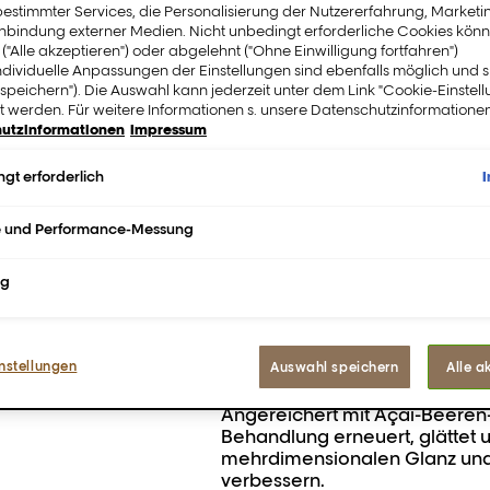
estimmter Services, die Personalisierung der Nutzererfahrung, Market
Maske.
inbindung externer Medien. Nicht unbedingt erforderliche Cookies könn
 ("Alle akzeptieren") oder abgelehnt ("Ohne Einwilligung fortfahren")
ndividuelle Anpassungen der Einstellungen sind ebenfalls möglich und 
speichern"). Die Auswahl kann jederzeit unter dem Link "Cookie-Einstel
 werden. Für weitere Informationen s. unsere Datenschutzinformationen
utzinformationen
Impressum
Versorgt mit Pflege und 
gt erforderlich
Jetzt kauf
e und Performance-Messung
FINDE EINEN S
ng
Beschreibung
nstellungen
Auswahl speichern
Alle a
Angereichert mit Açai-Beeren-E
Behandlung erneuert, glättet 
mehrdimensionalen Glanz und
verbessern.