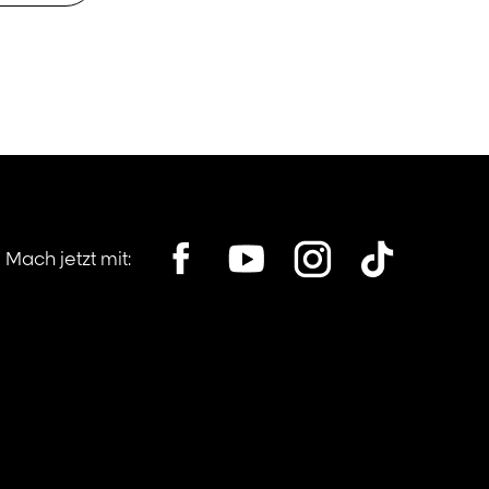
Mach jetzt mit:
his location, opens in a new window