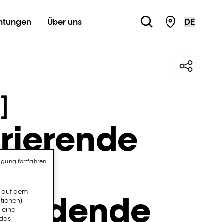
chtungen
Über uns
STORE LOC
]
rierende
igung fortfahren
n auf dem
pendende
tionen).
 eine
 das