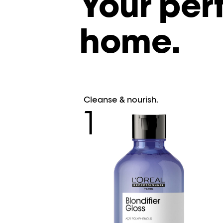
Your per
home.
Cleanse & nourish.
1