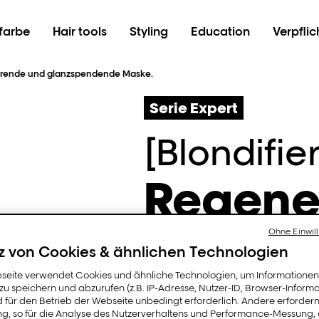
farbe
Hair tools
Styling
Education
Verpfli
ierende und glanzspendende Maske.
Serie Expert
[Blondifier
Regene
und
Ohne Einwill
z von Cookies & ähnlichen Technologien
seite verwendet Cookies und ähnliche Technologien, um Informatione
glanzs
u speichern und abzurufen (z.B. IP-Adresse, Nutzer-ID, Browser-Informa
d für den Betrieb der Webseite unbedingt erforderlich. Andere erfordern
ung, so für die Analyse des Nutzerverhaltens und Performance-Messung,