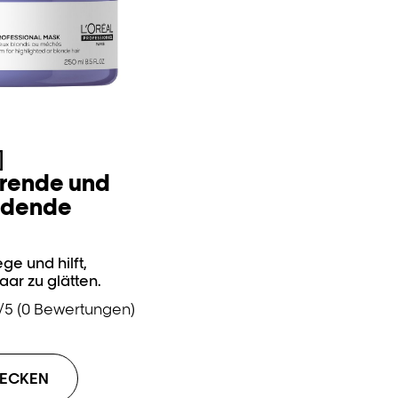
]
rende und
ndende
ege und hilft,
ar zu glätten.
/5 (0 Bewertungen)
DECKEN