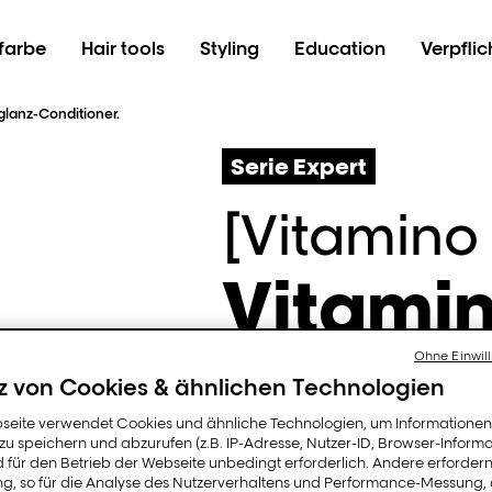
farbe
Hair tools
Styling
Education
Verpfli
glanz-Conditioner.
Serie Expert
[Vitamino
Vitamin
Conditi
Ohne Einwill
z von Cookies & ähnlichen Technologien
seite verwendet Cookies und ähnliche Technologien, um Informatione
u speichern und abzurufen (z.B. IP-Adresse, Nutzer-ID, Browser-Informa
d für den Betrieb der Webseite unbedingt erforderlich. Andere erfordern
Schützt die Farbe vor d
ung, so für die Analyse des Nutzerverhaltens und Performance-Messung,