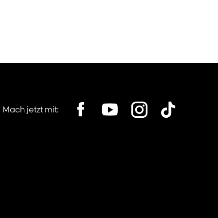
Mach jetzt mit:
his location, opens in a new window