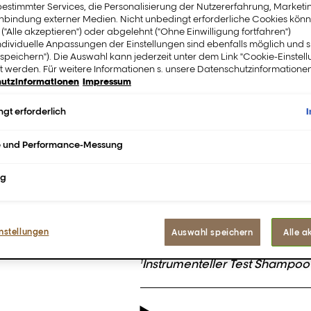
Schäden.
estimmter Services, die Personalisierung der Nutzererfahrung, Market
inbindung externer Medien. Nicht unbedingt erforderliche Cookies könn
 ("Alle akzeptieren") oder abgelehnt ("Ohne Einwilligung fortfahren")
ndividuelle Anpassungen der Einstellungen sind ebenfalls möglich und 
Jetzt kauf
speichern"). Die Auswahl kann jederzeit unter dem Link "Cookie-Einstel
 werden. Für weitere Informationen s. unsere Datenschutzinformationen
utzinformationen
Impressum
FINDE EINEN S
gt erforderlich
e und Performance-Messung
Beschreibung
ng
PROFESSIONELLE FORMEL.
Mit Resveratrol angereichert, 
Verblassen
und das Haar vor S
1
nstellungen
Auswahl speichern
Alle a
hydratisiert, leichter kämmbar
Instrumenteller Test Shampoo 
1