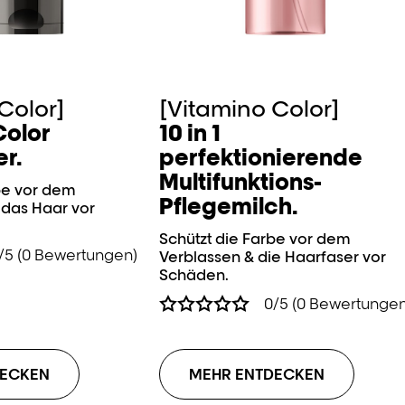
Color]
[Vitamino Color]
Color
10 in 1
r.
perfektionierende
Multifunktions-
be vor dem
Pflegemilch.
 das Haar vor
Schützt die Farbe vor dem
/5 (0 Bewertungen)
Verblassen & die Haarfaser vor
Schäden.
0/5 (0 Bewertungen
DECKEN
MEHR ENTDECKEN