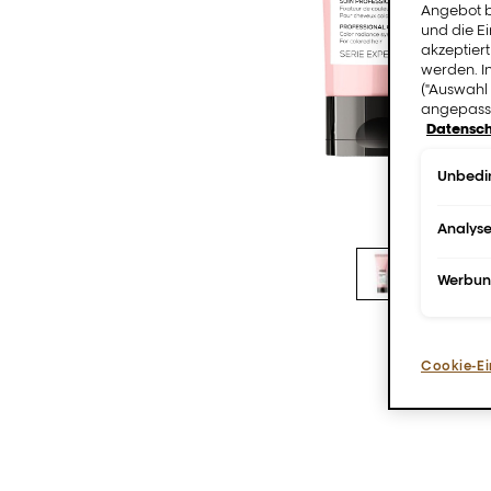
Angebot b
und die E
akzeptiert
werden. I
("Auswahl 
angepasst
Datensch
Unbedin
Analys
Werbu
Cookie-Ei