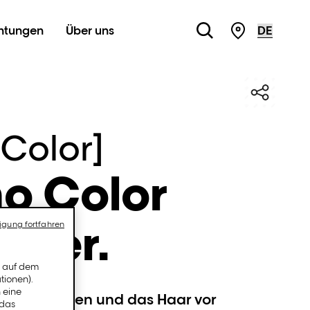
chtungen
Über uns
STORE LOC
 Color]
o Color
oner.
igung fortfahren
n auf dem
tionen).
 eine
em Verblassen und das Haar vor
 das