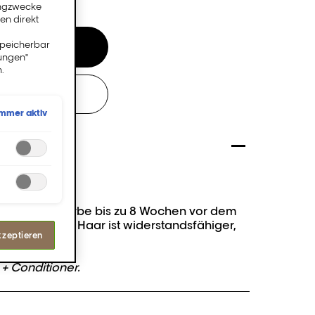
ingzwecke
en direkt
speicherbar
en
lungen"
.
ALON
Immer aktiv
schützt die Farbe bis zu 8 Wochen vor dem
chäden. Das Haar ist widerstandsfähiger,
kzeptieren
 und weicher.
+ Conditioner.