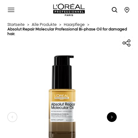
L'Oréal Professionnel Paris
SITE MENU
STO
Startseite
>
Alle Produkte
>
Haarpflege
>
Absolut Repair Molecular Professional Bi-phase Oil for damaged
hair.