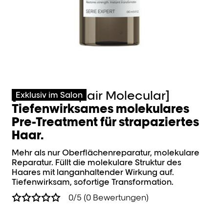
[Absolut Repair Molecular]
[
Exklusiv im Salon
Tiefenwirksames molekulares
S
Pre-Treatment für strapaziertes
R
Haar.
s
Mehr als nur Oberflächenreparatur, molekulare
Rep
Reparatur.​ Füllt die molekulare Struktur des
Ge
Haares mit langanhaltender Wirkung auf.
Tiefenwirksam, sofortige Transformation.
0/5 (0 Bewertungen)