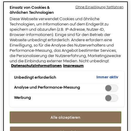
Einsatz von Cookies &
Ohne Einwilligung fortfahren
Patentierte 2-Phasen-Technologie.
ähnlichen Technologien
Diese Webseite verwendet Cookies und ähnliche
Zieht unmittelbar in die Haarfaser ein, ohne
Technologien, um Informationen auf dem Endgerät zu
zu beschweren.
speichern und abzurufen (z.B. IP-Adresse, Nutzer-ID,
Phase 1: Eine wässrige Phase mit 1%
Browser-Informationen). Einige sind für den Betrieb der
Peptidbondern und 5 Aminosäuren, die für
Webseite unbedingt erforderlich. Andere erfordern eine
die Tiefenreparatur der Haarstruktur sorgt.
Einwilligung, so für die Analyse des Nutzerverhaltens und
Phase 2: Eine ölige Phase, die die
Performance-Messung, das Angebot bestimmter Services,
Lipidbarriere des Haares wiederherstellt -
die Personalisierung der Nutzererfahrung, Marketingzwecke
und die Einbindung externer Medien. Nicht unbedingt
für langanhaltenden Glanz.
Datenschutzinformationen
Impressum
erforderliche Cookies können direkt akzeptiert ("Alle
akzeptieren") oder abgelehnt ("Ohne Einwilligung
* Instrumenteller Test.
fortfahren") werden. Individuelle Anpassungen der
Immer aktiv
Unbedingt erforderlich
Einstellungen sind ebenfalls möglich und speicherbar
("Auswahl speichern"). Die Auswahl kann jederzeit unter dem
Analyse und Performance-Messung
Link "Cookie-Einstellungen" angepasst werden. Für weitere
Werbung
Informationen s. unsere Datenschutzinformationen.
Ergebnisse & Vorteile
Alle akzeptieren
Anwendungshinweise