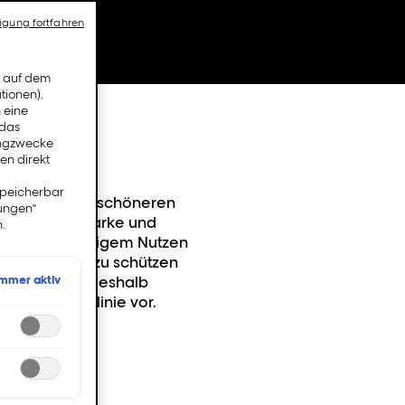
igung fortfahren
n auf dem
tionen).
 eine
 das
ingzwecke
en direkt
speicherbar
Welt zu einem schöneren
lungen"
n uns, eine starke und
.
und gegenseitigem Nutzen
tscheidungen zu schützen
Immer aktiv
r Bedeutung. Deshalb
nschutzrichtlinie vor.
kert sind.