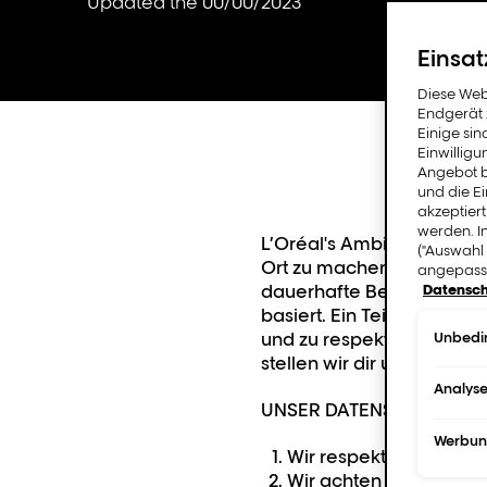
Updated the 00/00/2023
Einsat
Diese Web
Endgerät z
Einige sin
Einwillig
Angebot b
und die E
akzeptiert
werden. I
L’Oréal's Ambition ist es, 
("Auswahl 
Ort zu machen. Wir legen 
angepasst
dauerhafte Beziehung zu
Datensch
basiert. Ein Teil dieses
Unbedin
und zu respektieren. Die 
stellen wir dir unten "Un
Analys
UNSER DATENSCHUTZVE
Werbu
Wir respektieren dein
Wir achten darauf, dass