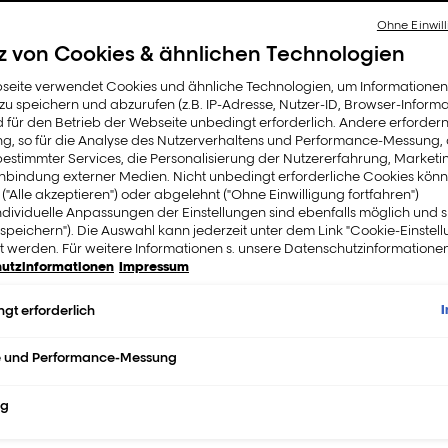
Ohne Einwill
z von Cookies & ähnlichen Technologien
seite verwendet Cookies und ähnliche Technologien, um Informatione
u speichern und abzurufen (z.B. IP-Adresse, Nutzer-ID, Browser-Informa
d für den Betrieb der Webseite unbedingt erforderlich. Andere erfordern
ung, so für die Analyse des Nutzerverhaltens und Performance-Messung,
estimmter Services, die Personalisierung der Nutzererfahrung, Market
inbindung externer Medien. Nicht unbedingt erforderliche Cookies könn
 ("Alle akzeptieren") oder abgelehnt ("Ohne Einwilligung fortfahren")
ndividuelle Anpassungen der Einstellungen sind ebenfalls möglich und 
ein beispielhafter
Unternehmensbürger
zu sein, um die 
speichern"). Die Auswahl kann jederzeit unter dem Link "Cookie-Einstel
großen Wert auf Ehrlichkeit und Klarheit und verpflichte
 werden. Für weitere Informationen s. unsere Datenschutzinformationen
 unseren Verbrauchern aufzubauen, die auf Vertrauen 
utzinformationen
Impressum
 Engagements bedeutet, deine Privatsphäre und deine En
gt erforderlich
Achtung deiner Privatsphäre ist für uns von wesentliche
ser Datenschutzversprechen" und unsere vollständige Date
e und Performance-Messung
RSPRECHEN
ng
e Privatsphäre und deine Entscheidungen.
 Datenschutz und Sicherheit in allem, was wir tun, veran