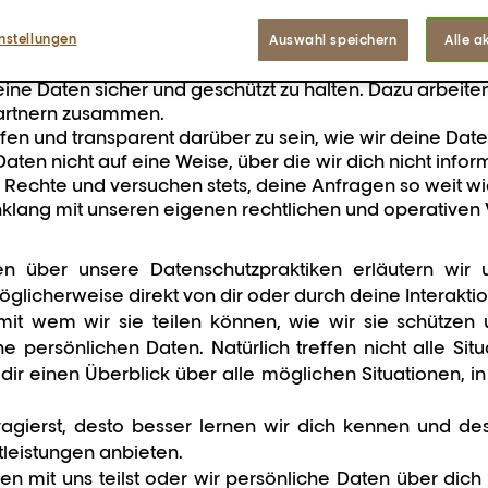
Marketingkommunikation, es sei denn, du hast uns daru
nstellungen
it ändern.
Auswahl speichern
Alle a
ufen deine Daten niemals an.
eine Daten sicher und geschützt zu halten. Dazu arbeiten
artnern zusammen.
offen und transparent darüber zu sein, wie wir deine Dat
ten nicht auf eine Weise, über die wir dich nicht infor
 Rechte und versuchen stets, deine Anfragen so weit w
nklang mit unseren eigenen rechtlichen und operativen 
en über unsere Datenschutzpraktiken erläutern wir
glicherweise direkt von dir oder durch deine Interaktion
it wem wir sie teilen können, wie wir sie schützen 
 persönlichen Daten. Natürlich treffen nicht alle Situ
t dir einen Überblick über alle möglichen Situationen, i
agierst, desto besser lernen wir dich kennen und de
leistungen anbieten.
n mit uns teilst oder wir persönliche Daten über di