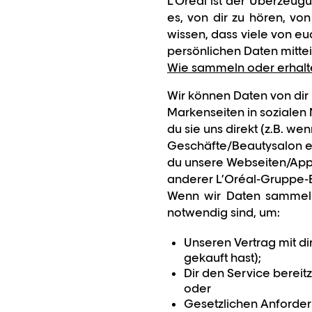
L'Oréal ist der Überzeugu
es, von dir zu hören, von
wissen, dass viele von eu
persönlichen Daten mitte
Wie sammeln oder erhalt
Wir können Daten von dir
Markenseiten in soziale
du sie uns direkt (z.B. we
Geschäfte/Beautysalon ei
du unsere Webseiten/Apps 
anderer L’Oréal-Gruppe-E
Wenn wir Daten sammeln,
notwendig sind, um:
Unseren Vertrag mit dir
gekauft hast);
Dir den Service bereitz
oder
Gesetzlichen Anforder