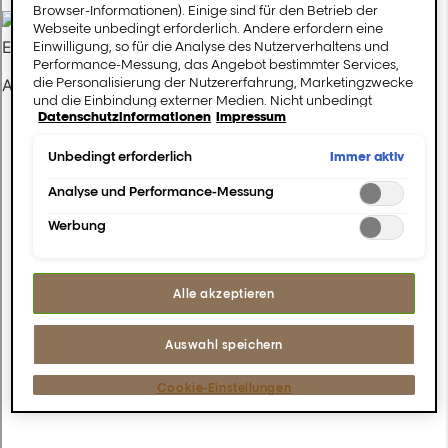
Browser-Informationen). Einige sind für den Betrieb der
Webseite unbedingt erforderlich. Andere erfordern eine
Einwilligung, so für die Analyse des Nutzerverhaltens und
Performance-Messung, das Angebot bestimmter Services,
die Personalisierung der Nutzererfahrung, Marketingzwecke
und die Einbindung externer Medien. Nicht unbedingt
Datenschutzinformationen
Impressum
erforderliche Cookies können direkt akzeptiert ("Alle
akzeptieren") oder abgelehnt ("Ohne Einwilligung
fortfahren") werden. Individuelle Anpassungen der
Immer aktiv
Unbedingt erforderlich
Einstellungen sind ebenfalls möglich und speicherbar
("Auswahl speichern"). Die Auswahl kann jederzeit unter dem
Analyse und Performance-Messung
Link "Cookie-Einstellungen" angepasst werden. Für weitere
Werbung
Informationen s. unsere Datenschutzinformationen.
Alle akzeptieren
Auswahl speichern
Cookie-Einstellungen