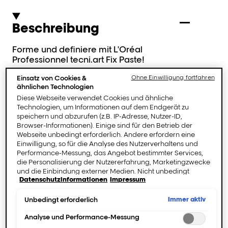
Beschreibung
Forme und definiere mit L'Oréal
Professionnel tecni.art Fix Paste!
Einsatz von Cookies &
Ohne Einwilligung fortfahren
Diese 75 ml Styling-Paste in Profi-Qualität ist
ähnlichen Technologien
mit stark haltenden Harzen angereichert
Diese Webseite verwendet Cookies und ähnliche
und sorgt für starken Halt und ein mattes
Technologien, um Informationen auf dem Endgerät zu
Finish für mühelos strukturierte Styles.
speichern und abzurufen (z.B. IP-Adresse, Nutzer-ID,
Browser-Informationen). Einige sind für den Betrieb der
Die veränderbare Formel erlaubt es dir,
Webseite unbedingt erforderlich. Andere erfordern eine
deinen Look im Laufe des Tages neu zu
Einwilligung, so für die Analyse des Nutzerverhaltens und
gestalten und zu definieren.
Performance-Messung, das Angebot bestimmter Services,
die Personalisierung der Nutzererfahrung, Marketingzwecke
Einfach eine kleine Menge zwischen den
und die Einbindung externer Medien. Nicht unbedingt
Datenschutzinformationen
Impressum
erforderliche Cookies können direkt akzeptiert ("Alle
Handflächen verreiben und auf trockenem
akzeptieren") oder abgelehnt ("Ohne Einwilligung
Haar anwenden für maximalen Halt und ein
fortfahren") werden. Individuelle Anpassungen der
Immer aktiv
Unbedingt erforderlich
mattes Finish, das anhält.
Einstellungen sind ebenfalls möglich und speicherbar
("Auswahl speichern"). Die Auswahl kann jederzeit unter dem
Analyse und Performance-Messung
Link "Cookie-Einstellungen" angepasst werden. Für weitere