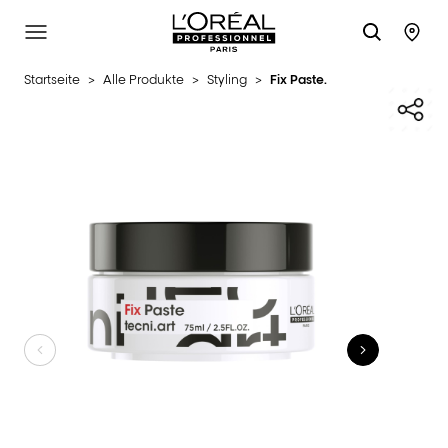
L'Oréal Professionnel Paris
SITE MENU
STO
Startseite
>
Alle Produkte
>
Styling
>
Fix Paste.