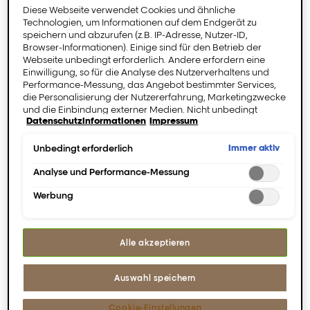
Diese Webseite verwendet Cookies und ähnliche
Technologien, um Informationen auf dem Endgerät zu
speichern und abzurufen (z.B. IP-Adresse, Nutzer-ID,
Browser-Informationen). Einige sind für den Betrieb der
Webseite unbedingt erforderlich. Andere erfordern eine
Einwilligung, so für die Analyse des Nutzerverhaltens und
Performance-Messung, das Angebot bestimmter Services,
die Personalisierung der Nutzererfahrung, Marketingzwecke
und die Einbindung externer Medien. Nicht unbedingt
Datenschutzinformationen
Impressum
erforderliche Cookies können direkt akzeptiert ("Alle
akzeptieren") oder abgelehnt ("Ohne Einwilligung
fortfahren") werden. Individuelle Anpassungen der
Immer aktiv
Unbedingt erforderlich
Einstellungen sind ebenfalls möglich und speicherbar
("Auswahl speichern"). Die Auswahl kann jederzeit unter dem
Analyse und Performance-Messung
Link "Cookie-Einstellungen" angepasst werden. Für weitere
Werbung
Informationen s. unsere Datenschutzinformationen.
[Pro Longer]
[Pro Longer]
Alle akzeptieren
Längen
Längenauffüllende
erneuernde Creme.
s Shampoo.
Auswahl speichern
Die perfekte
Die perfekte Pflege für
Behandlung für Haare
Haare mit dünnen
Cookie-Einstellungen