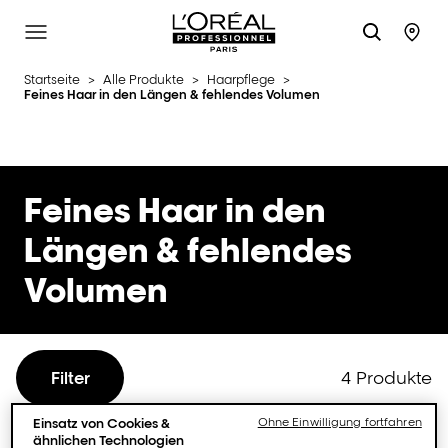
L'Oréal Professionnel Paris
Site Menu
Stor
Startseite
>
Alle Produkte
>
Haarpflege
>
Feines Haar in den Längen & fehlendes Volumen
Feines Haar in den
Längen & fehlendes
Volumen
4 Produkte
Filter
Einsatz von Cookies &
Ohne Einwilligung fortfahren
ähnlichen Technologien