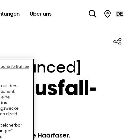
chtungen
Über uns
STORE LOC
 Advanced]
igung fortfahren
arausfall-
n auf dem
tionen).
 eine
 das
ingzwecke
en direkt
speicherbar
lungen"
d stärkt die Haarfaser.
.