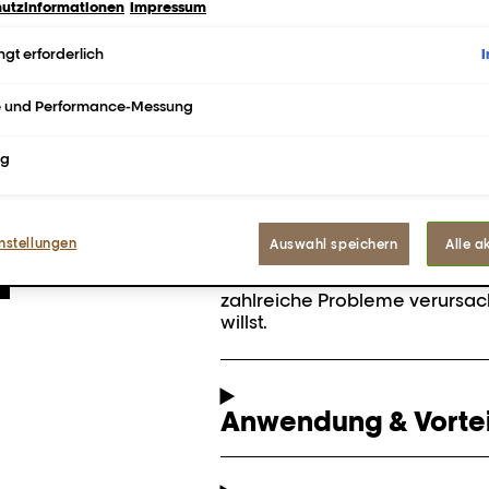
utzinformationen
Impressum
Jetzt kauf
gt erforderlich
e und Performance-Messung
FINDE EINEN S
ng
Beschreibung
nstellungen
Auswahl speichern
Alle a
Die Kopfhaut ist Haut, aber ei
Talkoxidation und feine Risse
zahlreiche Probleme verursache
willst.
Anwendung & Vortei