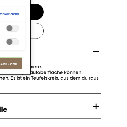
en
Immer aktiv
ALON
kzeptieren
ne viel komplexere.
 auf der Kopfhautoberfläche können
n. Es ist ein Teufelskreis, aus dem du raus
le