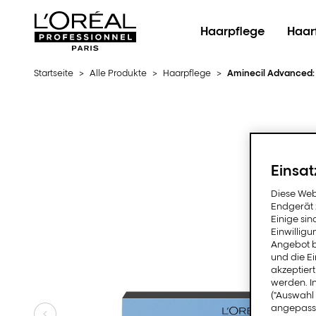
L'Oréal Professionnel Paris
Haarpflege
Haar
Startseite
>
Alle Produkte
>
Haarpflege
>
Aminecil Advanced: 
Einsat
Diese Web
Endgerät z
Einige sin
Einwillig
Angebot b
und die E
akzeptiert
werden. I
("Auswahl 
angepasst