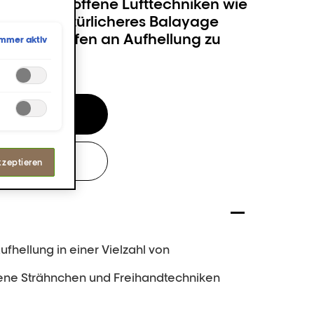
ät zu geben, offene Lufttechniken wie
der ein natürlicheres Balayage
is zu 8 Stufen an Aufhellung zu
Immer aktiv
en
ALON
kzeptieren
ufhellung in einer Vielzahl von
sene Strähnchen und Freihandtechniken