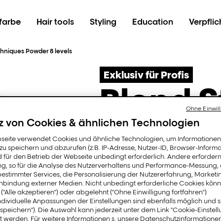
farbe
Hair tools
Styling
Education
Verpfli
chniques Powder 8 levels
Exklusiv für Profis
Blond S
Ohne Einwill
levels m
z von Cookies & ähnlichen Technologien
seite verwendet Cookies und ähnliche Technologien, um Informatione
u speichern und abzurufen (z.B. IP-Adresse, Nutzer-ID, Browser-Informa
techni
d für den Betrieb der Webseite unbedingt erforderlich. Andere erfordern
ung, so für die Analyse des Nutzerverhaltens und Performance-Messung,
estimmter Services, die Personalisierung der Nutzererfahrung, Market
inbindung externer Medien. Nicht unbedingt erforderliche Cookies könn
 ("Alle akzeptieren") oder abgelehnt ("Ohne Einwilligung fortfahren")
ndividuelle Anpassungen der Einstellungen sind ebenfalls möglich und 
Das Multi-techniken Pulv
speichern"). Die Auswahl kann jederzeit unter dem Link "Cookie-Einstel
 werden. Für weitere Informationen s. unsere Datenschutzinformationen