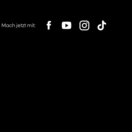
Mach jetzt mit:
his location, opens in a new window