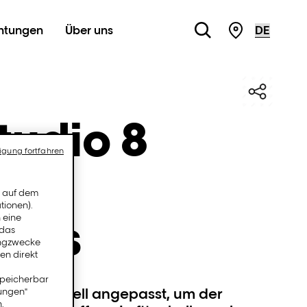
chtungen
Über uns
STORE LOC
tudio 8
igung fortfahren
ulti
n auf dem
tionen).
ques
 eine
 das
ingzwecke
en direkt
speicherbar
er ist speziell angepasst, um der
lungen"
.