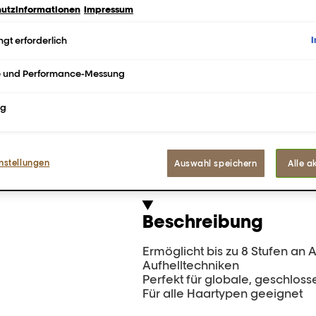
Coloristin die Flexibilit
utzinformationen
Impressum
klassische Strähnchen o
auszuführen und dabei b
gt erforderlich
erreichen.
e und Performance-Messung
ng
Jetzt kauf
FINDE EINEN S
nstellungen
Auswahl speichern
Alle a
Beschreibung
Ermöglicht bis zu 8 Stufen an A
Aufhelltechniken
Perfekt für globale, geschlos
Für alle Haartypen geeignet