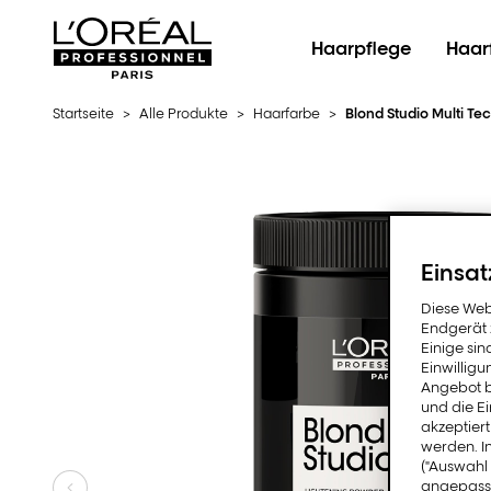
L'Oréal Professionnel Paris
Haarpflege
Haar
Startseite
>
Alle Produkte
>
Haarfarbe
>
Blond Studio Multi Te
Einsat
Diese Web
Endgerät z
Einige sin
Einwillig
Angebot b
und die E
akzeptiert
werden. I
("Auswahl 
angepasst